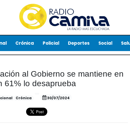
nal
Crónica
Policial
Deportes
Social
Sal
ción al Gobierno se mantiene en
n 61% lo desaprueba
cional
Crónica
30/07/2024