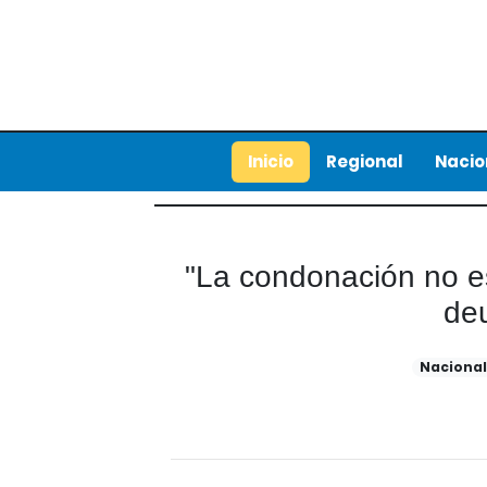
Inicio
Regional
Nacio
"La condonación no es
de
Naciona