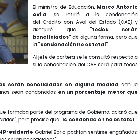
El ministro de Educación,
Marco Antonio
Ávila
, se refirió a la condonación
del Crédito con Aval del Estado (CAE) y
aseguró que
"todos serán
beneficiados"
de alguna forma, pero que
la
"condonación no es total"
.
Al jefe de cartera se le consultó respecto a
si la condonación del CAE será para todos
dos serán beneficiados en alguna medida
con la
algunos sean condonados
en un porcentaje menor que
que formaba parte del programa de Gobierno, aclaró que
ciados", pero precisó que
"la condonación no es total"
.
l
Presidente
Gabriel Boric podrían sentirse engañados,
odos serán beneficiados".