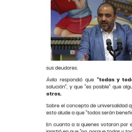
sus deudores.
Ávila respondió que
"todas y to
solución", y que "es posible" que 
otros.
Sobre el concepto de universalidad 
esto alude a que "todos serán benefi
En cuanto a si quienes votaron por e
insistió en que "no, porque todas y t