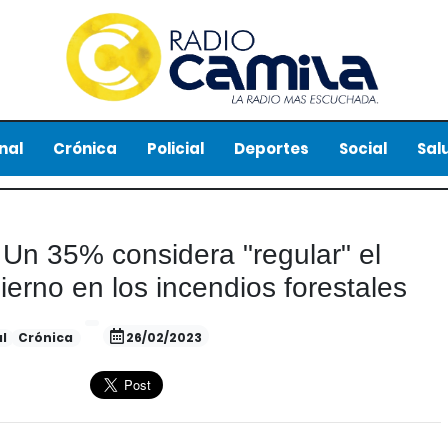
nal
Crónica
Policial
Deportes
Social
Sal
Un 35% considera "regular" el
rno en los incendios forestales
l
Crónica
26/02/2023