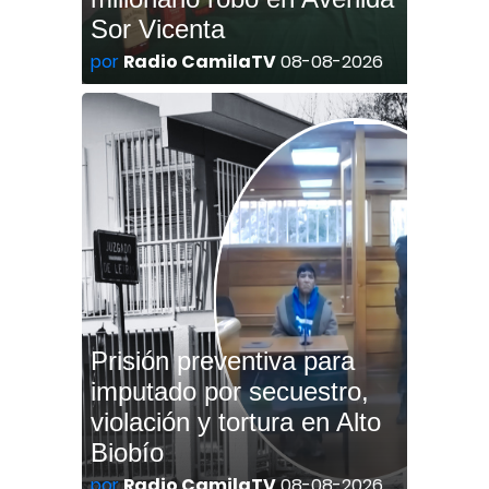
Sor Vicenta
por
Radio CamilaTV
08-08-2026
Prisión preventiva para
imputado por secuestro,
violación y tortura en Alto
Biobío
por
Radio CamilaTV
08-08-2026