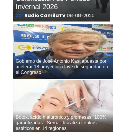
Invernal 2026
por
Radio CamilaTV
08-08-2026
Gobierno de José Antonio Kast apuesta por
acelerar 18 proyectos clave de seguridad en
el Congreso
Bótox, ácido hialurónico y promesas "100%
garantizadas": Sernac fiscaliza centros
estéticos en 14 regiones